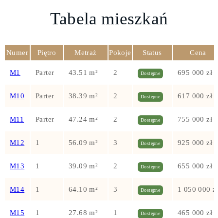
Tabela mieszkań
Numer
Piętro
Metraż
Pokoje
Status
Cena
M1
Parter
43.51 m²
2
695 000 zł
Dostępne
M10
Parter
38.39 m²
2
617 000 zł
Dostępne
M11
Parter
47.24 m²
2
755 000 zł
Dostępne
M12
1
56.09 m²
3
925 000 zł
Dostępne
M13
1
39.09 m²
2
655 000 zł
Dostępne
M14
1
64.10 m²
3
1 050 000 z
Dostępne
M15
1
27.68 m²
1
465 000 zł
Dostępne