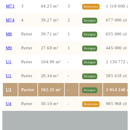
M73
3
64.25 m²
3
1 118 000 zł
Rezerwacja
M74
4
39.27 m²
2
677 000 zł
Dostępne
M8
Parter
39.71 m²
1
635 000 zł
Dostępne
M9
Parter
27.68 m²
1
445 000 zł
Dostępne
U1
Parter
104.99 m²
-
2 130 772 z
Dostępne
U2
Parter
28.34 m²
-
585 618 zł
Dostępne
U3
Parter
102.35 m²
-
2 014 248 z
Dostępne
U4
Parter
50.10 m²
-
985 968 zł
Rezerwacja