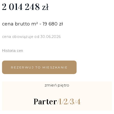
2 014 248
zł
cena brutto m² - 19 680 zł
cena obowiązuje od 30.06.2026
Historia cen
REZERWUJ TO MIESZKANIE
zmień piętro
Parter
1
2
3
4
/
/
/
/