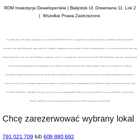
RDM Inwestycje Deweloperskie | Białystok Ul. Drewniana 11. Lok 2
| Wszelkie Prawa Zastrzeżone.
Wszelkie dane i informacje znajdujące się na stronie RDM INWESTYCJE, szczególnie prezentacje mieszkań, wizualizacje budynków metraże
mieszkań oraz lokali usługowych. mają wyłącznie charakter poglądowy, służąc jedynie do celów marketingowych i w rozumieniu prawa, nie stanowią
oferty handlowej, art. 66 oraz art. 611 Kodeksu cywilnego, czy też w szczególności zapewnienia w myśl art. 5561 §2 Kodeksu cywilnego. Zastrzega się,
iż podczas realizacji projektów inwestycyjnych przez RDM Inwestycje Deweloperskie, mogą nastąpić zmiany w szczególności w zakresie
architektury, zagospodarowania terenu, jak również danych udostępnionych na tej stronie internetowej, tj. kolorystyki, materiałów promocyjnych i
pomocniczych (w tym wizualizacji), budowlanych, błędów i pominięć. Wszystkie udostępniane przez RDM Inwestycje Deweloperskie treści, oraz
pozostałe informacje i materiały promocyjne są chronione prawami autorskimi. Zabronione jest powielanie, rozpowszechnianie czy też użycie
tekstów i grafik, bez uprzedniej zgody udzielonej przez RDM Inwestycje deweloperskie.
Chcę zarezerwować wybrany lokal
791 021 709
lub
609 880 692