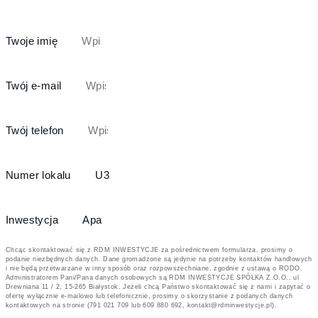
Twoje imię
Twój e-mail
Twój telefon
Numer lokalu
Inwestycja
Chcąc skontaktować się z RDM INWESTYCJE za pośrednictwem formularza, prosimy o
podanie niezbędnych danych. Dane gromadzone są jedynie na potrzeby kontaktów handlowych
i nie będą przetwarzane w inny sposób oraz rozpowszechniane, zgodnie z ustawą o RODO.
Administratorem Pani/Pana danych osobowych są RDM INWESTYCJE SPÓŁKA Z.O.O., ul
Drewniana 11 / 2, 15-265 Białystok. Jeżeli chcą Państwo skontaktować się z nami i zapytać o
ofertę wyłącznie e-mailowo lub telefonicznie, prosimy o skorzystanie z podanych danych
kontaktowych na stronie (791 021 709 lub 609 880 692, kontakt@rdminwestycje.pl).