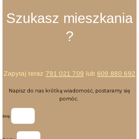
Szukasz mieszkania
?
Zapytaj teraz
791 021 709
lub
609 880 692
Napisz do nas krótką wiadomość, postaramy się
pomóc.
Imię