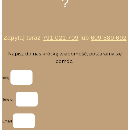
?
Zapytaj teraz
791 021 709
lub
609 880 692
Napisz do nas krótką wiadomość, postaramy się
pomóc.
Imię
Telefon
Email