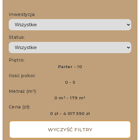
Inwestycja:
Status:
Piętro:
Parter - 10
Ilość pokoi:
0 - 5
Metraż (m²):
0 m² - 179 m²
Cena (zł):
0 zł - 4 017 590 zł
WYCZYŚĆ FILTRY