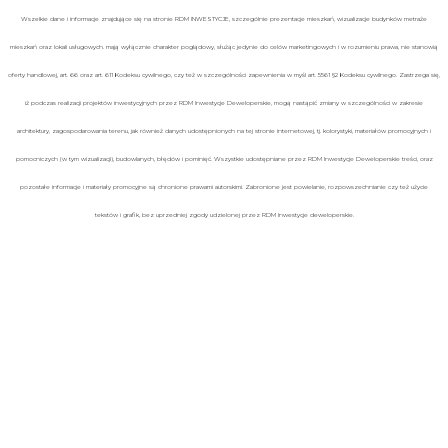
Wszelkie dane i informacje znajdujące się na stronie RDM INWESTYCJE, szczególnie prezentacje mieszkań, wizualizacje budynków metraże
mieszkań oraz lokali usługowych. mają wyłącznie charakter poglądowy, służąc jedynie do celów marketingowych i w rozumieniu prawa, nie stanowią
oferty handlowej, art. 66 oraz art. 611 Kodeksu cywilnego, czy też w szczególności zapewnienia w myśl art. 5561 §2 Kodeksu cywilnego. Zastrzega się,
iż podczas realizacji projektów inwestycyjnych przez RDM Inwestycje Deweloperskie, mogą nastąpić zmiany w szczególności w zakresie
architektury, zagospodarowania terenu, jak również danych udostępnionych na tej stronie internetowej, tj. kolorystyki, materiałów promocyjnych i
pomocniczych (w tym wizualizacji), budowlanych, błędów i pominięć. Wszystkie udostępniane przez RDM Inwestycje Deweloperskie treści, oraz
pozostałe informacje i materiały promocyjne są chronione prawami autorskimi. Zabronione jest powielanie, rozpowszechnianie czy też użycie
tekstów i grafik, bez uprzedniej zgody udzielonej przez RDM Inwestycje deweloperskie.