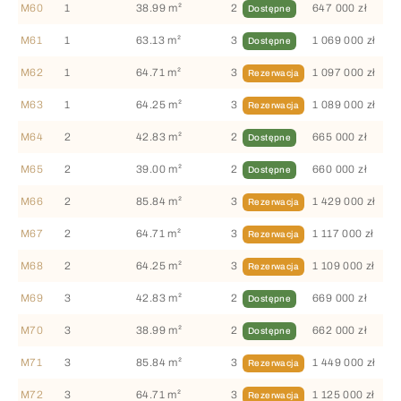
M60
1
38.99 m²
2
647 000 zł
Dostępne
M61
1
63.13 m²
3
1 069 000 zł
Dostępne
M62
1
64.71 m²
3
1 097 000 zł
Rezerwacja
M63
1
64.25 m²
3
1 089 000 zł
Rezerwacja
M64
2
42.83 m²
2
665 000 zł
Dostępne
M65
2
39.00 m²
2
660 000 zł
Dostępne
M66
2
85.84 m²
3
1 429 000 zł
Rezerwacja
M67
2
64.71 m²
3
1 117 000 zł
Rezerwacja
M68
2
64.25 m²
3
1 109 000 zł
Rezerwacja
M69
3
42.83 m²
2
669 000 zł
Dostępne
M70
3
38.99 m²
2
662 000 zł
Dostępne
M71
3
85.84 m²
3
1 449 000 zł
Rezerwacja
M72
3
64.71 m²
3
1 125 000 zł
Rezerwacja