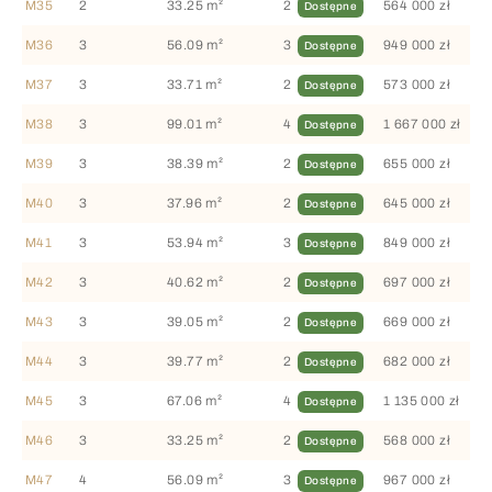
M35
2
33.25 m²
2
564 000 zł
Dostępne
M36
3
56.09 m²
3
949 000 zł
Dostępne
M37
3
33.71 m²
2
573 000 zł
Dostępne
M38
3
99.01 m²
4
1 667 000 zł
Dostępne
M39
3
38.39 m²
2
655 000 zł
Dostępne
M40
3
37.96 m²
2
645 000 zł
Dostępne
M41
3
53.94 m²
3
849 000 zł
Dostępne
M42
3
40.62 m²
2
697 000 zł
Dostępne
M43
3
39.05 m²
2
669 000 zł
Dostępne
M44
3
39.77 m²
2
682 000 zł
Dostępne
M45
3
67.06 m²
4
1 135 000 zł
Dostępne
M46
3
33.25 m²
2
568 000 zł
Dostępne
M47
4
56.09 m²
3
967 000 zł
Dostępne