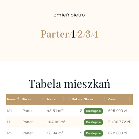
zmień piętro
Parter
1
2
3
4
/
/
/
/
Tabela mieszkań
Numer
Piętro
Metraż
Pokoje
Status
Cena
M1
Parter
43.51 m²
2
695 000 zł
Dostępne
U1
Parter
104.99 m²
-
2 130 772 zł
Dostępne
M2
Parter
38.94 m²
2
622 000 zł
Dostępne