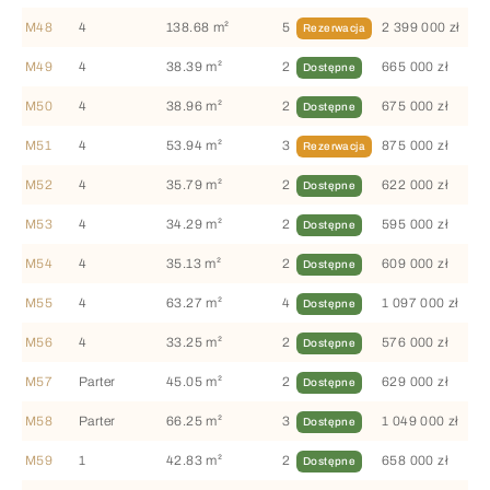
M48
4
138.68 m²
5
2 399 000 zł
Rezerwacja
M49
4
38.39 m²
2
665 000 zł
Dostępne
M50
4
38.96 m²
2
675 000 zł
Dostępne
M51
4
53.94 m²
3
875 000 zł
Rezerwacja
M52
4
35.79 m²
2
622 000 zł
Dostępne
M53
4
34.29 m²
2
595 000 zł
Dostępne
M54
4
35.13 m²
2
609 000 zł
Dostępne
M55
4
63.27 m²
4
1 097 000 zł
Dostępne
M56
4
33.25 m²
2
576 000 zł
Dostępne
M57
Parter
45.05 m²
2
629 000 zł
Dostępne
M58
Parter
66.25 m²
3
1 049 000 zł
Dostępne
M59
1
42.83 m²
2
658 000 zł
Dostępne