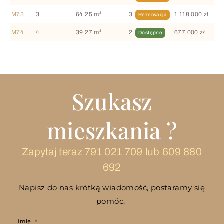
M73
3
64.25 m²
3
1 118 000 zł
Rezerwacja
M74
4
39.27 m²
2
677 000 zł
Dostępne
Szukasz
mieszkania ?
Zapytaj teraz
791 021 709
lub
609 880
692
Napisz do nas krótką wiadomość, postaramy się
pomóc.
Imię