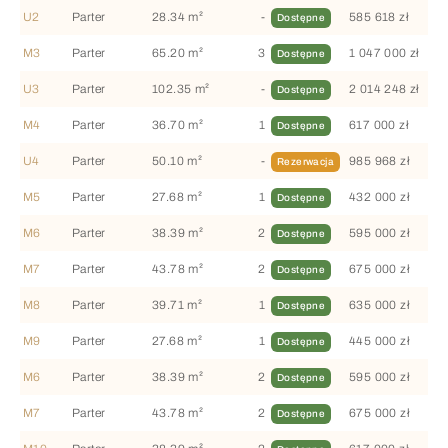
U2
Parter
28.34 m²
-
585 618 zł
Dostępne
M3
Parter
65.20 m²
3
1 047 000 zł
Dostępne
U3
Parter
102.35 m²
-
2 014 248 zł
Dostępne
M4
Parter
36.70 m²
1
617 000 zł
Dostępne
U4
Parter
50.10 m²
-
985 968 zł
Rezerwacja
M5
Parter
27.68 m²
1
432 000 zł
Dostępne
M6
Parter
38.39 m²
2
595 000 zł
Dostępne
M7
Parter
43.78 m²
2
675 000 zł
Dostępne
M8
Parter
39.71 m²
1
635 000 zł
Dostępne
M9
Parter
27.68 m²
1
445 000 zł
Dostępne
M6
Parter
38.39 m²
2
595 000 zł
Dostępne
M7
Parter
43.78 m²
2
675 000 zł
Dostępne