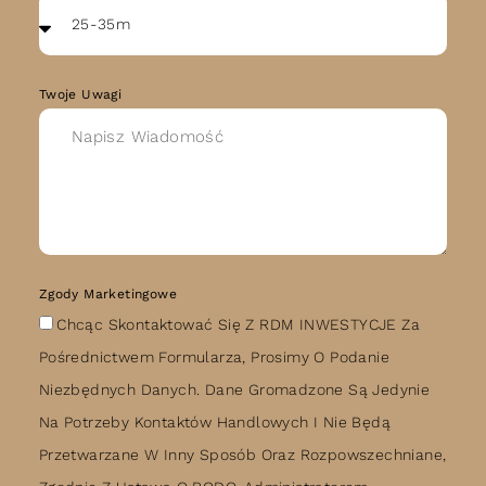
Twoje Uwagi
Zgody Marketingowe
Chcąc Skontaktować Się Z RDM INWESTYCJE Za
Pośrednictwem Formularza, Prosimy O Podanie
Niezbędnych Danych. Dane Gromadzone Są Jedynie
Na Potrzeby Kontaktów Handlowych I Nie Będą
Przetwarzane W Inny Sposób Oraz Rozpowszechniane,