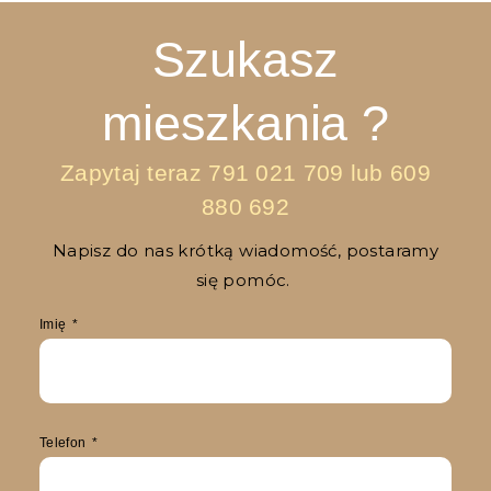
Szukasz
mieszkania ?
Zapytaj teraz
791 021 709
lub
609
880 692
Napisz do nas krótką wiadomość, postaramy
się pomóc.
Imię
Telefon