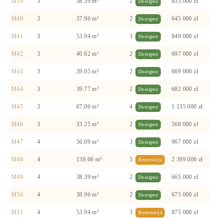
M39
3
38.39 m²
2
655 000 zł
Dostępne
M40
3
37.96 m²
2
645 000 zł
Dostępne
M41
3
53.94 m²
3
849 000 zł
Dostępne
M42
3
40.62 m²
2
697 000 zł
Dostępne
M43
3
39.05 m²
2
669 000 zł
Dostępne
M44
3
39.77 m²
2
682 000 zł
Dostępne
M45
3
67.06 m²
4
1 135 000 zł
Dostępne
M46
3
33.25 m²
2
568 000 zł
Dostępne
M47
4
56.09 m²
3
967 000 zł
Dostępne
M48
4
138.68 m²
5
2 399 000 zł
Rezerwacja
M49
4
38.39 m²
2
665 000 zł
Dostępne
M50
4
38.96 m²
2
675 000 zł
Dostępne
M51
4
53.94 m²
3
875 000 zł
Rezerwacja