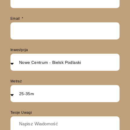
Email
Inwestycja
Metraż
Twoje Uwagi