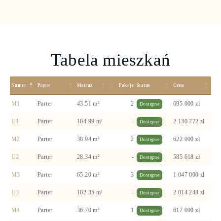
Tabela mieszkań
Numer
Piętro
Metraż
Pokoje
Status
Cena
M1
Parter
43.51 m²
2
695 000 zł
Dostępne
U1
Parter
104.99 m²
-
2 130 772 zł
Dostępne
M2
Parter
38.94 m²
2
622 000 zł
Dostępne
U2
Parter
28.34 m²
-
585 618 zł
Dostępne
M3
Parter
65.20 m²
3
1 047 000 zł
Dostępne
U3
Parter
102.35 m²
-
2 014 248 zł
Dostępne
M4
Parter
36.70 m²
1
617 000 zł
Dostępne