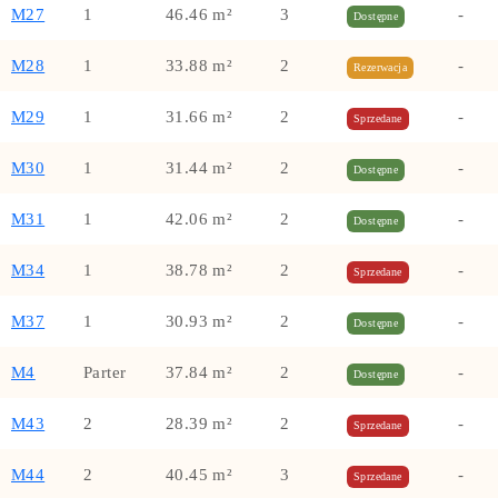
M27
1
46.46 m²
3
-
Dostępne
M28
1
33.88 m²
2
-
Rezerwacja
M29
1
31.66 m²
2
-
Sprzedane
M30
1
31.44 m²
2
-
Dostępne
M31
1
42.06 m²
2
-
Dostępne
M34
1
38.78 m²
2
-
Sprzedane
M37
1
30.93 m²
2
-
Dostępne
M4
Parter
37.84 m²
2
-
Dostępne
M43
2
28.39 m²
2
-
Sprzedane
M44
2
40.45 m²
3
-
Sprzedane