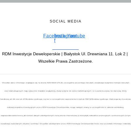
SOCIAL MEDIA
Facebook-
Instagram
Youtube
f
RDM Inwestycje Deweloperskie | Białystok Ul. Drewniana 11. Lok 2 |
Wszelkie Prawa Zastrzeżone.
Wszelkie dane i informacje znajdujące się na stronie RDM INWESTYCJE, szczególnie prezentacje mieszkań, wizualizacje budynków metraże mieszkań
oraz lokali usługowych. mają wyłącznie charakter poglądowy, służąc jedynie do celów marketingowych i w rozumieniu prawa, nie stanowią oferty
handlowej, art. 66 oraz art. 611 Kodeksu cywilnego, czy też w szczególności zapewnienia w myśl art. 5561 §2 Kodeksu cywilnego. Zastrzega się, iż podczas
realizacji projektów inwestycyjnych przez RDM Inwestycje Deweloperskie, mogą nastąpić zmiany w szczególności w zakresie architektury,
zagospodarowania terenu, jak również danych udostępnionych na tej stronie internetowej, tj. kolorystyki, materiałów promocyjnych i pomocniczych (w tym
wizualizacji), budowlanych, błędów i pominięć. Wszystkie udostępniane przez RDM Inwestycje Deweloperskie treści, oraz pozostałe informacje i materiały