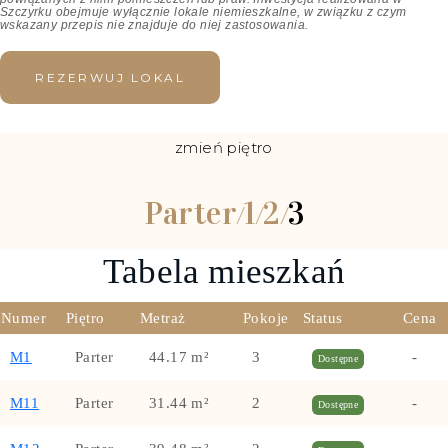
Szczyrku obejmuje wyłącznie lokale niemieszkalne,
w związku z czym
wskazany przepis nie znajduje do niej zastosowania.
REZERWUJ LOKAL
zmień piętro
Parter
1
2
3
/
/
/
Tabela mieszkań
Numer
Piętro
Metraż
Pokoje
Status
Cena
M1
Parter
44.17 m²
3
-
Dostępne
M11
Parter
31.44 m²
2
-
Dostępne