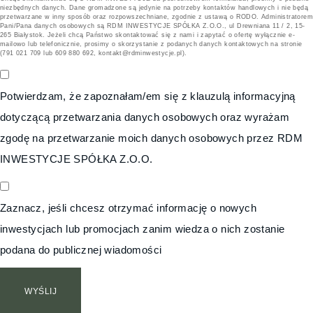
niezbędnych danych. Dane gromadzone są jedynie na potrzeby kontaktów handlowych i nie będą
przetwarzane w inny sposób oraz rozpowszechniane, zgodnie z ustawą o RODO. Administratorem
Pani/Pana danych osobowych są RDM INWESTYCJE SPÓŁKA Z.O.O., ul Drewniana 11 / 2, 15-
265 Białystok. Jeżeli chcą Państwo skontaktować się z nami i zapytać o ofertę wyłącznie e-
mailowo lub telefonicznie, prosimy o skorzystanie z podanych danych kontaktowych na stronie
(791 021 709 lub 609 880 692, kontakt@rdminwestycje.pl).
Potwierdzam, że zapoznałam/em się z klauzulą informacyjną
dotyczącą przetwarzania danych osobowych oraz wyrażam
zgodę na przetwarzanie moich danych osobowych przez RDM
INWESTYCJE SPÓŁKA Z.O.O.
Zaznacz, jeśli chcesz otrzymać informację o nowych
inwestycjach lub promocjach zanim wiedza o nich zostanie
podana do publicznej wiadomości
WYŚLIJ