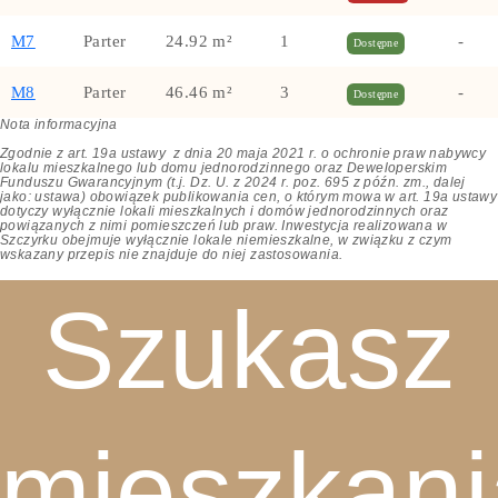
M7
Parter
24.92 m²
1
-
Dostępne
M8
Parter
46.46 m²
3
-
Dostępne
Nota informacyjna
Zgodnie z art. 19a ustawy z dnia 20 maja 2021 r. o ochronie praw nabywcy
lokalu mieszkalnego lub domu jednorodzinnego oraz Deweloperskim
Funduszu Gwarancyjnym (t.j. Dz. U. z 2024 r. poz. 695 z późn. zm., dalej
jako: ustawa) obowiązek publikowania cen, o którym mowa w art. 19a ustawy
dotyczy wyłącznie lokali mieszkalnych i domów jednorodzinnych oraz
powiązanych z nimi pomieszczeń lub praw.
Inwestycja realizowana w
Szczyrku obejmuje wyłącznie lokale niemieszkalne,
w związku z czym
wskazany przepis nie znajduje do niej zastosowania.
Szukasz
mieszkani