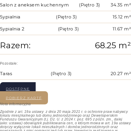
Salon z aneksem kuchennym
(Piętro 3)
34.35 m²
Sypialnia
(Piętro 3)
15.12 m²
Sypialnia 2
(Piętro 3)
11.67 m²
Razem:
68.25 m²
Pozostałe:
Taras
(Piętro 3)
20.27 m²
DOSTĘPNE
POBIERZ KARTĘ
Nota informacyjna
Zgodnie z art. 19a ustawy z dnia 20 maja 2021 r. o ochronie praw nabywcy
lokalu mieszkalnego lub domu jednorodzinnego oraz Deweloperskim
Funduszu Gwarancyjnym (t.j. Dz. U. z 2024 r. poz. 695 z późn. zm., dalej
jako: ustawa) obowiązek publikowania cen, o którym mowa w art. 19a ustawy
dotyczy wyłącznie lokali mieszkalnych i domów jednorodzinnych oraz
powiązanych z nimi pomieszczeń lub praw.
Inwestycja realizowana w