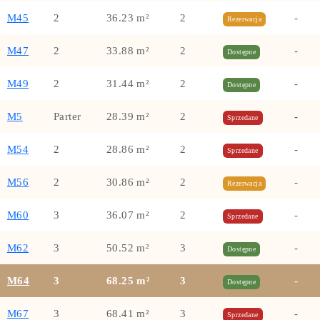
M45
2
36.23 m²
2
-
Rezerwacja
M47
2
33.88 m²
2
-
Dostępne
M49
2
31.44 m²
2
-
Dostępne
M5
Parter
28.39 m²
2
-
Sprzedane
M54
2
28.86 m²
2
-
Sprzedane
M56
2
30.86 m²
2
-
Rezerwacja
M60
3
36.07 m²
2
-
Sprzedane
M62
3
50.52 m²
3
-
Dostępne
M64
3
68.25 m²
3
-
Dostępne
M67
3
68.41 m²
3
-
Sprzedane