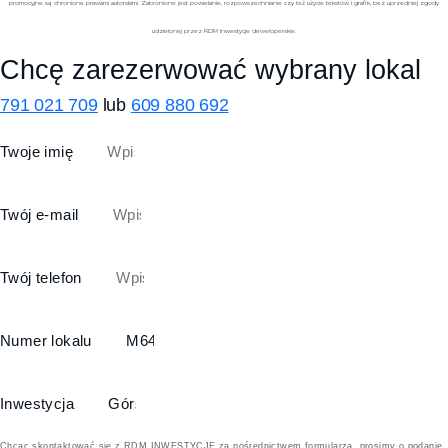
promocyjne są chronione prawami autorskimi. Zabronione jest powielanie, rozpowszechnianie czy też użycie tekstów i grafik, bez uprzedniej zgody
udzielonej przez RDM Inwestycje deweloperskie.
Chcę zarezerwować wybrany lokal
791 021 709
lub
609 880 692
Twoje imię
Twój e-mail
Twój telefon
Numer lokalu
Inwestycja
Chcąc skontaktować się z RDM INWESTYCJE za pośrednictwem formularza, prosimy o podanie