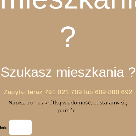
?
Szukasz mieszkania ?
Zapytaj teraz
791 021 709
lub
609 880 692
Napisz do nas krótką wiadomość, postaramy się
pomóc.
Imię