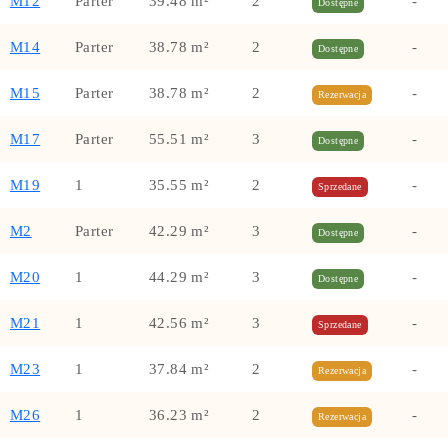
M12
Parter
39.48 m²
2
-
Dostępne
M14
Parter
38.78 m²
2
-
Dostępne
M15
Parter
38.78 m²
2
-
Rezerwacja
M17
Parter
55.51 m²
3
-
Dostępne
M19
1
35.55 m²
2
-
Sprzedane
M2
Parter
42.29 m²
3
-
Dostępne
M20
1
44.29 m²
3
-
Dostępne
M21
1
42.56 m²
3
-
Sprzedane
M23
1
37.84 m²
2
-
Rezerwacja
M26
1
36.23 m²
2
-
Rezerwacja