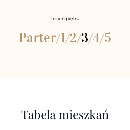
zmień piętro
Parter
1
2
3
4
5
/
/
/
/
/
Tabela mieszkań