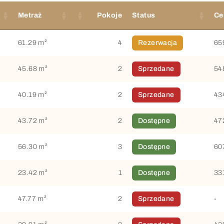
Metraż
Pokoje
Status
Ce
61.29 m²
4
Rezerwacja
65
45.68 m²
2
Sprzedane
54
40.19 m²
2
Sprzedane
43
43.72 m²
2
Dostępne
47
56.30 m²
3
Dostępne
60
23.42 m²
1
Dostępne
33
47.77 m²
2
Sprzedane
-