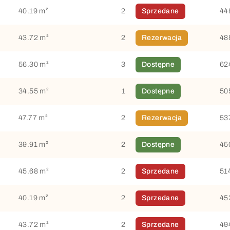
40.19 m²
2
Sprzedane
44
43.72 m²
2
Rezerwacja
48
56.30 m²
3
Dostępne
62
34.55 m²
1
Dostępne
50
47.77 m²
2
Rezerwacja
53
39.91 m²
2
Dostępne
45
45.68 m²
2
Sprzedane
51
40.19 m²
2
Sprzedane
45
43.72 m²
2
Sprzedane
49