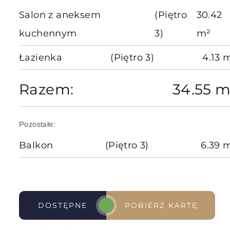
Salon z aneksem
(Piętro
30.42
kuchennym
3)
m²
Łazienka
(Piętro 3)
4.13 
Razem:
34.55 m
Pozostałe:
Balkon
(Piętro 3)
6.39 
DOSTĘPNE
POBIERZ KARTĘ