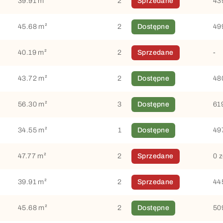
39.91 m²
2
Sprzedane
43
45.68 m²
2
Dostępne
49
40.19 m²
2
Sprzedane
-
43.72 m²
2
Dostępne
48
56.30 m²
3
Dostępne
61
34.55 m²
1
Dostępne
49
47.77 m²
2
Sprzedane
0 z
39.91 m²
2
Sprzedane
44
45.68 m²
2
Dostępne
50