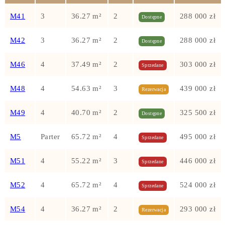
M41
3
36.27 m²
2
288 000 zł
Dostępne
M42
3
36.27 m²
2
288 000 zł
Dostępne
M46
4
37.49 m²
2
303 000 zł
Sprzedane
M48
4
54.63 m²
3
439 000 zł
Rezerwacja
M49
4
40.70 m²
2
325 500 zł
Dostępne
M5
Parter
65.72 m²
4
495 000 zł
Sprzedane
M51
4
55.22 m²
3
446 000 zł
Sprzedane
M52
4
65.72 m²
4
524 000 zł
Sprzedane
M54
4
36.27 m²
2
293 000 zł
Rezerwacja