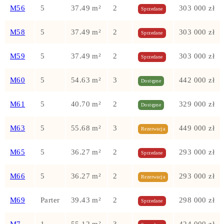
M56
5
37.49 m²
2
303 000 zł
Sprzedane
M58
5
37.49 m²
2
303 000 zł
Sprzedane
M59
5
37.49 m²
2
303 000 zł
Sprzedane
M60
5
54.63 m²
3
442 000 zł
Dostępne
M61
5
40.70 m²
2
329 000 zł
Dostępne
M63
5
55.68 m²
3
449 000 zł
Rezerwacja
M65
5
36.27 m²
2
293 000 zł
Sprzedane
M66
5
36.27 m²
2
293 000 zł
Rezerwacja
M69
Parter
39.43 m²
2
298 000 zł
Sprzedane