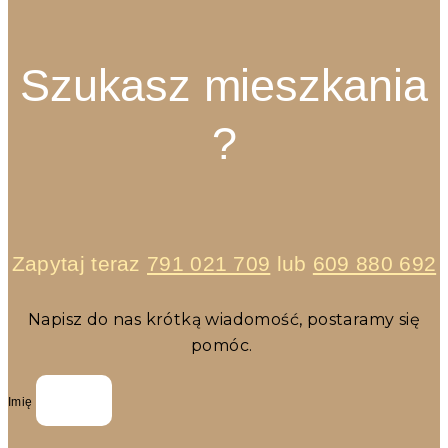
Szukasz mieszkania
?
Zapytaj teraz
791 021 709
lub
609 880 692
Napisz do nas krótką wiadomość, postaramy się
pomóc.
Imię