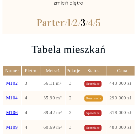
zmień piętro
Parter
1
2
3
4
5
/
/
/
/
/
Tabela mieszkań
Numer
Piętro
Metraż
Pokoje
Status
Cena
M102
3
56.11 m²
3
443 000 zł
Sprzedane
M104
4
35.90 m²
2
290 000 zł
Rezerwacja
M106
4
39.42 m²
2
318 000 zł
Sprzedane
M109
4
60.69 m²
3
483 000 zł
Sprzedane