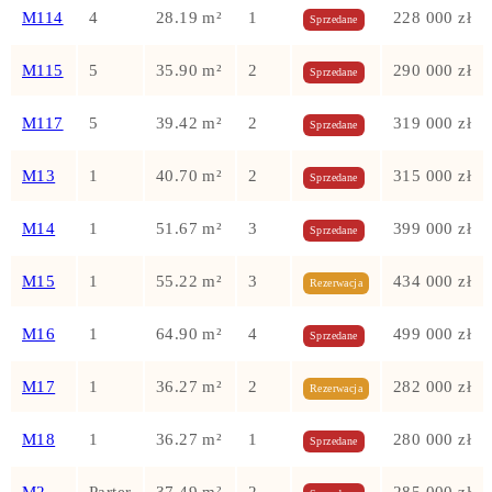
M114
4
28.19 m²
1
228 000 zł
Sprzedane
M115
5
35.90 m²
2
290 000 zł
Sprzedane
M117
5
39.42 m²
2
319 000 zł
Sprzedane
M13
1
40.70 m²
2
315 000 zł
Sprzedane
M14
1
51.67 m²
3
399 000 zł
Sprzedane
M15
1
55.22 m²
3
434 000 zł
Rezerwacja
M16
1
64.90 m²
4
499 000 zł
Sprzedane
M17
1
36.27 m²
2
282 000 zł
Rezerwacja
M18
1
36.27 m²
1
280 000 zł
Sprzedane