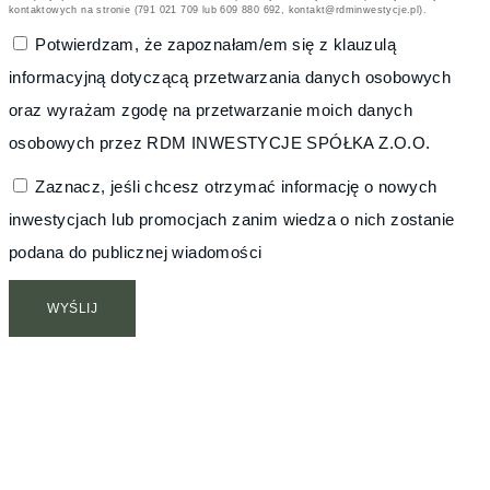
kontaktowych na stronie (791 021 709 lub 609 880 692, kontakt@rdminwestycje.pl).
Potwierdzam, że zapoznałam/em się z klauzulą
informacyjną dotyczącą przetwarzania danych osobowych
oraz wyrażam zgodę na przetwarzanie moich danych
osobowych przez RDM INWESTYCJE SPÓŁKA Z.O.O.
Zaznacz, jeśli chcesz otrzymać informację o nowych
inwestycjach lub promocjach zanim wiedza o nich zostanie
podana do publicznej wiadomości
WYŚLIJ