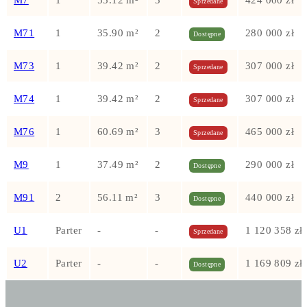
M7
1
55.12 m²
3
424 000 zł
Sprzedane
M71
1
35.90 m²
2
280 000 zł
Dostępne
M73
1
39.42 m²
2
307 000 zł
Sprzedane
M74
1
39.42 m²
2
307 000 zł
Sprzedane
M76
1
60.69 m²
3
465 000 zł
Sprzedane
M9
1
37.49 m²
2
290 000 zł
Dostępne
M91
2
56.11 m²
3
440 000 zł
Dostępne
U1
Parter
-
-
1 120 358 zł
Sprzedane
U2
Parter
-
-
1 169 809 zł
Dostępne