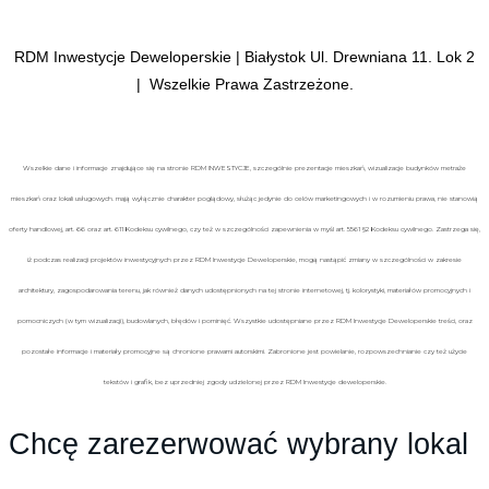
RDM Inwestycje Deweloperskie | Białystok Ul. Drewniana 11. Lok 2
| Wszelkie Prawa Zastrzeżone.
Wszelkie dane i informacje znajdujące się na stronie RDM INWESTYCJE, szczególnie prezentacje mieszkań, wizualizacje budynków metraże
mieszkań oraz lokali usługowych. mają wyłącznie charakter poglądowy, służąc jedynie do celów marketingowych i w rozumieniu prawa, nie stanowią
oferty handlowej, art. 66 oraz art. 611 Kodeksu cywilnego, czy też w szczególności zapewnienia w myśl art. 5561 §2 Kodeksu cywilnego. Zastrzega się,
iż podczas realizacji projektów inwestycyjnych przez RDM Inwestycje Deweloperskie, mogą nastąpić zmiany w szczególności w zakresie
architektury, zagospodarowania terenu, jak również danych udostępnionych na tej stronie internetowej, tj. kolorystyki, materiałów promocyjnych i
pomocniczych (w tym wizualizacji), budowlanych, błędów i pominięć. Wszystkie udostępniane przez RDM Inwestycje Deweloperskie treści, oraz
pozostałe informacje i materiały promocyjne są chronione prawami autorskimi. Zabronione jest powielanie, rozpowszechnianie czy też użycie
tekstów i grafik, bez uprzedniej zgody udzielonej przez RDM Inwestycje deweloperskie.
Chcę zarezerwować wybrany lokal