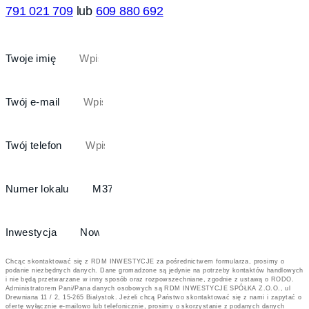
791 021 709
lub
609 880 692
Twoje imię
Twój e-mail
Twój telefon
Numer lokalu
Inwestycja
Chcąc skontaktować się z RDM INWESTYCJE za pośrednictwem formularza, prosimy o
podanie niezbędnych danych. Dane gromadzone są jedynie na potrzeby kontaktów handlowych
i nie będą przetwarzane w inny sposób oraz rozpowszechniane, zgodnie z ustawą o RODO.
Administratorem Pani/Pana danych osobowych są RDM INWESTYCJE SPÓŁKA Z.O.O., ul
Drewniana 11 / 2, 15-265 Białystok. Jeżeli chcą Państwo skontaktować się z nami i zapytać o
ofertę wyłącznie e-mailowo lub telefonicznie, prosimy o skorzystanie z podanych danych