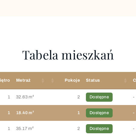
Tabela mieszkań
iętro
Metraż
Pokoje
Status
C
1
32.63 m²
2
Dostępne
-
1
18.40 m²
1
Dostępne
-
1
35.17 m²
2
Dostępne
-