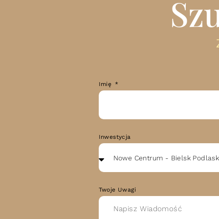
Szu
Imię
Inwestycja
Twoje Uwagi