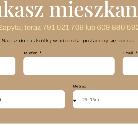
kasz mieszkan
Zapytaj teraz
791 021 709
lub
609 880 69
Napisz do nas krótką wiadomość, postaramy się pomóc.
Telefon
Email
Metraż